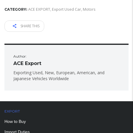
ACE EXPORT
,
Export Used Car
,
Motors
CATEGORY:
SHARE THIS
Author:
ACE Export
Exporting Used, New, European, American, and
Japanese Vehicles Worldwide
EXPORT
How to Buy
Import Duties