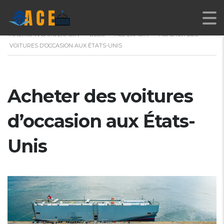
AMERICAN CARS EXPORT
>
BLOG
>
ACE EXPORT
>
ACHETER DES
VOITURES D’OCCASION AUX ÉTATS-UNIS
Acheter des voitures
d’occasion aux États-
Unis