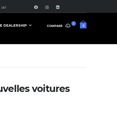
 SAT
0
E DEALERSHIP
0
COMPARE
velles voitures