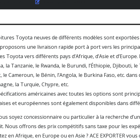
uly 20, 2025
Posted by:
ACE EXPORT
oitures Toyota neuves de différents modèles sont exportée
proposons une livraison rapide port à port vers les princi
es Toyota vers différents pays d’Afrique, d’Asie et d’Europe
a, la Tanzanie, le Rwanda, le Burundi, l’Éthiopie, Djibouti, le 
 le Cameroun, le Bénin, l’Angola, le Burkina Faso, etc. da
magne, la Turquie, Chypre, etc.
écifications américaines avec toutes les options sont princi
aises et européennes sont également disponibles dans diff
us soyez concessionnaire ou particulier à la recherche d’u
t. Nous offrons des prix compétitifs sans taxe pour les expé
ez en Afrique, en Europe ou en Asie ? ACE EXPORTER vous of