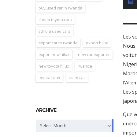
J
buy used car in rwanda
cheap toyota cars
Ethioia used cars
Les v
export car to rwanda
export hilux
Nous 
voitur
export new hilux
new car exporter
Nigeri
new toyota hilux
rwanda
Maroc,
toyota hilux
used car
l’Alle
Les sp
japon
ARCHIVE
Que vo
Archive
endroi
Select Month
import