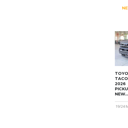
NE
TOYO
TAC
2026
PICK
NEW..
19/24 