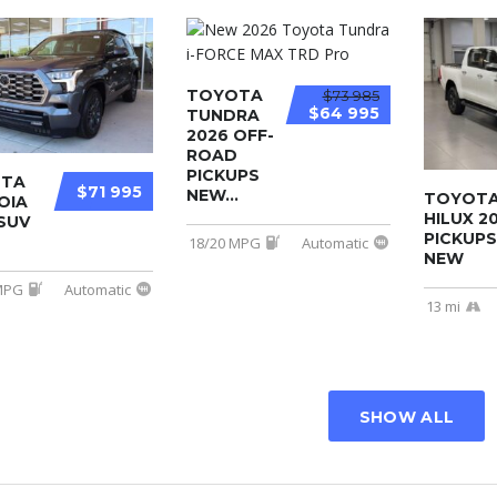
TOYOTA
$73 985
$64 995
TUNDRA
2026 OFF-
ROAD
PICKUPS
TA
$71 995
NEW...
TOYOT
OIA
HILUX 2
SUV
PICKUPS
18/20 MPG
Automatic
NEW
MPG
Automatic
13 mi
SHOW ALL