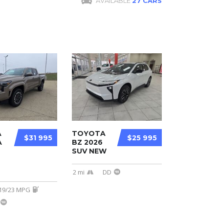
AVAILABLE
27 CARS
A
TOYOTA
$31 995
$25 995
A
BZ 2026
SUV NEW
2 mi
DD
19/23 MPG