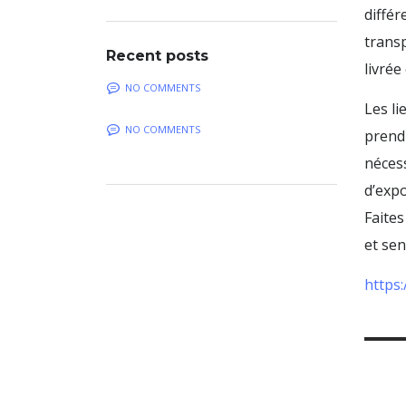
différ
transp
Recent posts
livrée
NO COMMENTS
Les l
NO COMMENTS
prendr
nécess
d’expo
Faites
et sen
https