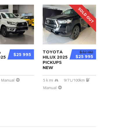
SOLD OUT
A
TOYOTA
$32 182
$25 995
$25 995
025
HILUX 2025
PICKUPS
NEW
Manual
5 k mi
9/7 L/100km
Manual