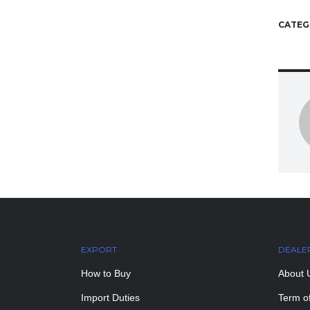
CATEG
EXPORT
DEALE
How to Buy
About 
Import Duties
Term o