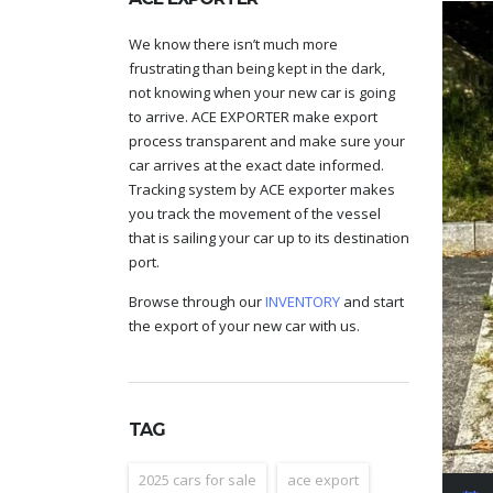
We know there isn’t much more
frustrating than being kept in the dark,
not knowing when your new car is going
to arrive. ACE EXPORTER make export
process transparent and make sure your
car arrives at the exact date informed.
Tracking system by ACE exporter makes
you track the movement of the vessel
that is sailing your car up to its destination
port.
Browse through our
INVENTORY
and start
the export of your new car with us.
TAG
2025 cars for sale
ace export