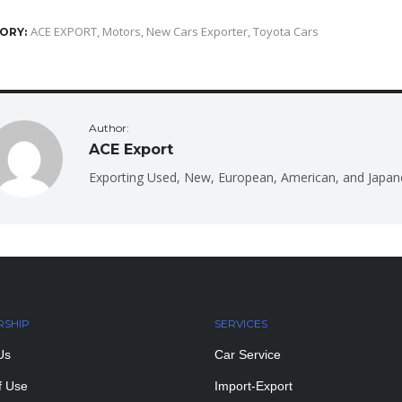
ACE EXPORT
,
Motors
,
New Cars Exporter
,
Toyota Cars
ORY:
Author:
ACE Export
Exporting Used, New, European, American, and Japan
RSHIP
SERVICES
Us
Car Service
f Use
Import-Export