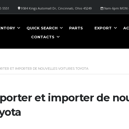
2-5551
9584 Kings Automall Dr, Cincinnati, Ohio 45249
9am-6pm MON -
ENTORY
QUICK SEARCH
PARTS
EXPORT
AC
CONTACTS
RTER ET IMPORTER DE NOUVELLES VOITURES TOYOTA
porter et importer de nou
yota