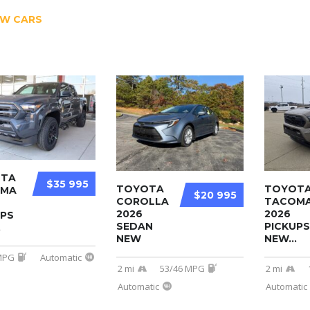
W CARS
TA
$35 995
TOYOTA
TOYOT
OMA
$20 995
COROLLA
TACOM
2026
2026
UPS
SEDAN
PICKUPS
.
NEW
NEW...
MPG
Automatic
2 mi
53/46 MPG
2 mi
Automatic
Automatic