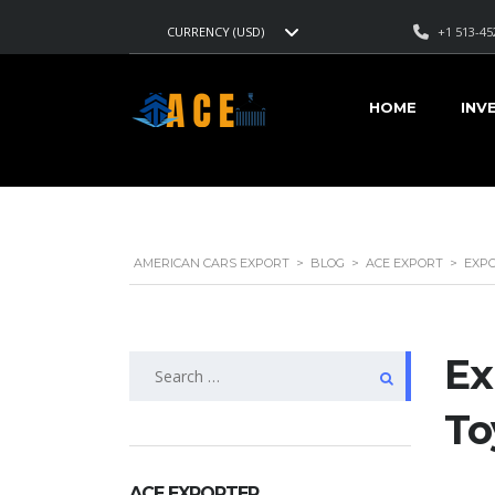
+1 513-45
CURRENCY (USD)
HOME
INV
AMERICAN CARS EXPORT
>
BLOG
>
ACE EXPORT
>
EXPO
Ex
Search
for:
To
ACE EXPORTER