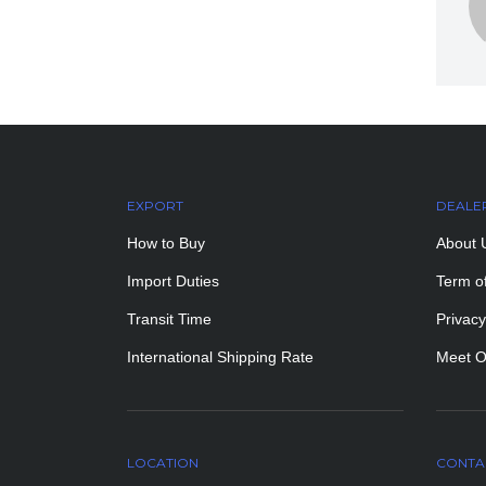
EXPORT
DEALE
How to Buy
About 
Import Duties
Term o
Transit Time
Privacy
International Shipping Rate
Meet O
LOCATION
CONTA