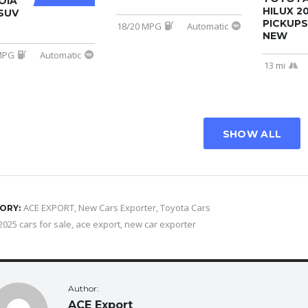
OIA
HILUX 2
SUV
PICKUPS
18/20 MPG
Automatic
NEW
MPG
Automatic
13 mi
SHOW ALL
ACE EXPORT
,
New Cars Exporter
,
Toyota Cars
ORY:
2025 cars for sale
,
ace export
,
new car exporter
Author:
ACE Export