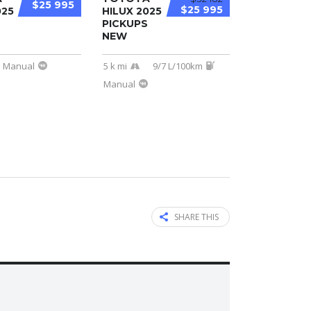
$25 995
$25 995
025
HILUX 2025
PICKUPS
NEW
Manual
5 k mi
9/7 L/100km
Manual
SHARE THIS