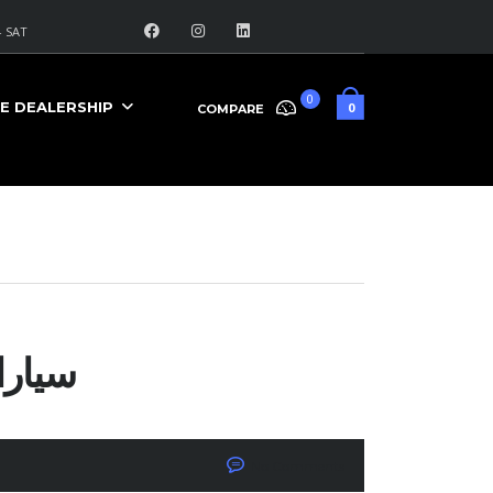
 SAT
0
E DEALERSHIP
0
COMPARE
سيارا
No Comments