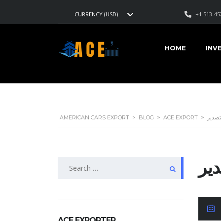
+1 513-45
CURRENCY (USD)
HOME
INV
AMERICAN CARS EXPORT
>
BLOG
>
ACE EXPORT
>
لتصدير
دير
Search
for:
J
ACE EXPORTER