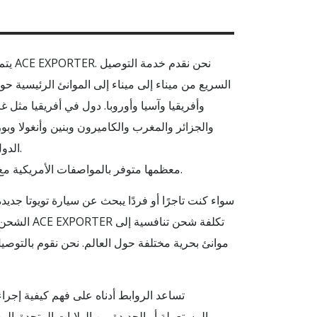
نحن 
السريع من ميناء إلى ميناء إلى الموانئ الرئيسية حو
وأفريقيا وآسيا وأوروبا. دول في أفريقيا مثل غان
والجزائر والمغرب والكاميرون وبنين وأنغولا وبو
الدول العربية مثل المملكة العربية السعودية وقطر والكويت والبحرين وما إلى ذلك.
معظمها متوفر بالمواصفات الأمريكية مع كامل الخيارات. المواصفات اليابانية والأوروبية متوفرة أيضًا في نماذج مختلفة.
سواء كنت تاجرًا أو فردًا يبحث عن سيارة تويوتا جدي
تكلفة شحن 
موانئ بحرية مختلفة حول العالم. نحن نقوم بالتو
تساعد الروابط أدناه على فهم كيفية إجراء 
المستعملة أو الجديدة من الولايات المتحدة. ال