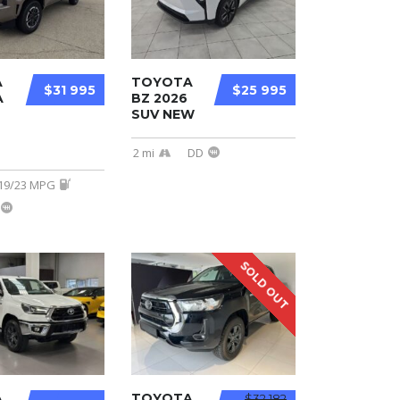
A
TOYOTA
$31 995
$25 995
A
BZ 2026
SUV NEW
2 mi
DD
19/23 MPG
SOLD OUT
A
TOYOTA
$32 182