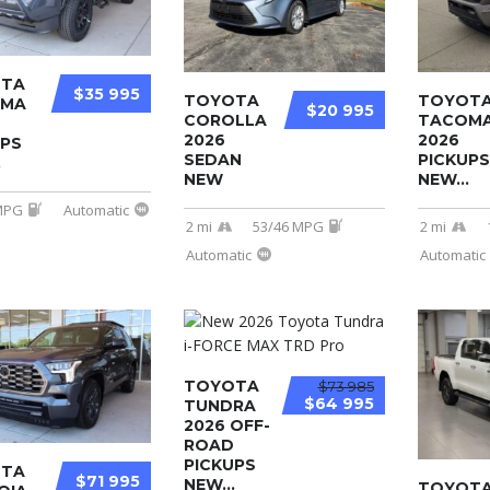
TA
$35 995
TOYOTA
TOYOT
OMA
$20 995
COROLLA
TACOM
2026
2026
UPS
SEDAN
PICKUPS
.
NEW
NEW...
MPG
Automatic
2 mi
53/46 MPG
2 mi
Automatic
Automatic
TOYOTA
$73 985
$64 995
TUNDRA
2026 OFF-
ROAD
PICKUPS
TA
$71 995
NEW...
TOYOT