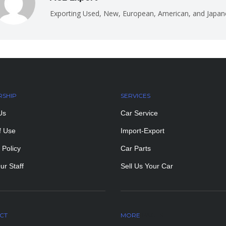
Exporting Used, New, European, American, and Japan
RSHIP
SERVICES
Us
Car Service
f Use
Import-Export
 Policy
Car Parts
ur Staff
Sell Us Your Car
CT
MORE
PAGES