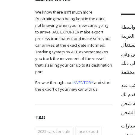
We know there isn’t much more
frustrating than being kept in the dark,
not knowing when your new car is going
الم بواسطة
to arrive. ACE EXPORTER make export
لعربية
process transparent and make sure your
السنغال
car arrives at the exact date informed.
Tracking system by ACE exporter makes
رص وفي
you track the movement of the vessel
that is sailing your car up to its destination
port.
Browse through our
INVENTORY
and start
ئب عند
the export of your new car with us.
ا؟ تقدم لك
فة شحن
TAG
سيارات
2025 cars for sale
ace export
ية على