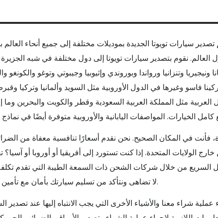
يتم تصدير سيارات تويوتا الجديدة بموديلات مختلفة إلى جميع أنحاء الع ACE EXPORTER. نقدم خدمة التوصيل
ل العالم. نقوم بتصدير سيارات تويوتا إلى دول مختلفة في شبه الجزيرة ا
ا ونيجيريا وتنزانيا ورواندا وبوروندي وإثيوبيا وجيبوتي وتوغو والكونغو و
ركينا فاسو وغيرها في الدول الأوروبية مثل السويد وألمانيا وتركيا وقب
دة، فأنت في المكان الصحيح. نحن نقدم أسعارًا تنافسية معفاة من الضرا
الشحن خارج الولايات المتحدة. إذا كنت تستورد إلى أفريقيا أو أوروبا أو آسي ACE EXPORTER تنافسية إلى
صيل السريع من خلال شركات الشحن ذات السمعة الطيبة التي تقدم تكل
لا تضاهى ونتأكد من تسليم سيارتك بأمان مع تأمين الشحن.
عملية شراء معنا والأشياء الأخرى التي يجب الانتباه إليها عند تصدير ال
معلومات اللازمة لإجراء عملية الشراء وتصدير الأوراق والضرائب الجمرك